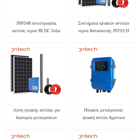
JNPD48 αντιστροφέας
Συστήματα ηλιακών αντλιών
αντλίας νερού BLDC Solar
νερού Κατασκευής JNTECH
Pump Solar solar irigation
agriculture
Λύση ηλιακής αντλίας για
Ηλιακός μετατροπέας
διανομέα μετατροπέων
ηλιακή αντλία Αγροτικό
γεωργίας
νερό, αγροτικό νερό,
όμορφη εξοχή