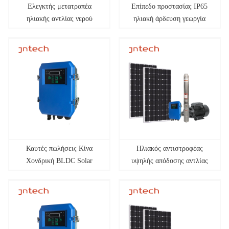
Ελεγκτής μετατροπέα
Επίπεδο προστασίας IP65
ηλιακής αντλίας νερού
ηλιακή άρδευση γεωργία
JNPD72 μεταβλητής
BLDC Solar inverter &amp;
συχνότητας vfd για σύστημα
Solution
άρδευσης
Καυτές πωλήσεις Κίνα
Ηλιακός αντιστροφέας
Χονδρική BLDC Solar
υψηλής απόδοσης αντλίας
inverter &amp; Solution
νερού JNPD72