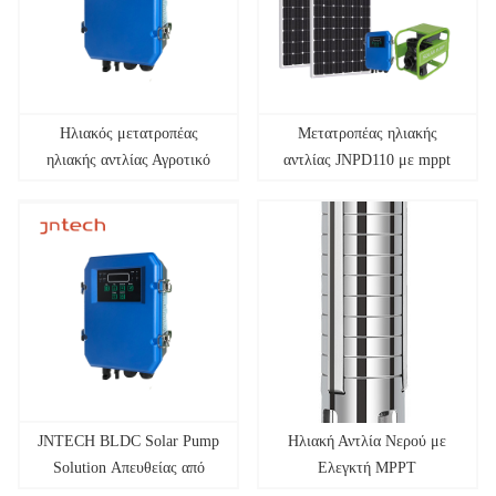
Ηλιακός μετατροπέας
Μετατροπέας ηλιακής
ηλιακής αντλίας Αγροτικό
αντλίας JNPD110 με mppt
νερό, οικιακό νερό, άρδευση
οπωροφόρων δέντρων
JNTECH BLDC Solar Pump
Ηλιακή Αντλία Νερού με
Solution Απευθείας από
Ελεγκτή MPPT
τους κατασκευαστές