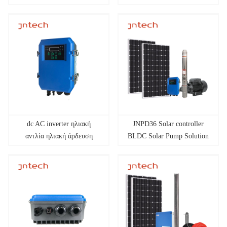
solar irrigation agriculture
πόσιμο νερό
dc AC inverter ηλιακή
JNPD36 Solar controller
αντλία ηλιακή άρδευση
BLDC Solar Pump Solution
γεωργία BLDC Solar
solar irigation agriculture
inverter &amp; Solution