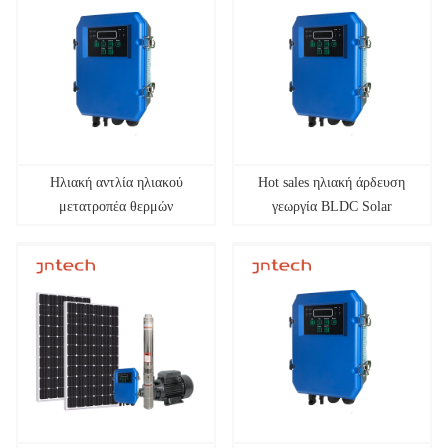
Ηλιακή αντλία ηλιακού
Hot sales ηλιακή άρδευση
μετατροπέα θερμών
γεωργία BLDC Solar
πωλήσεων για τη γεωργία
inverter &amp; Solution
BLDC Solar inverter &amp;
Solution