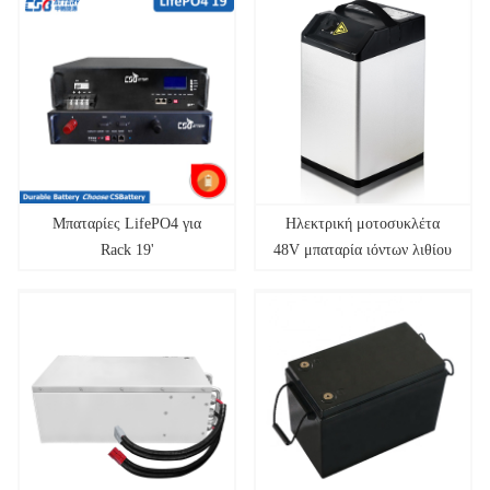
Μπαταρίες LifePO4 για
Ηλεκτρική μοτοσυκλέτα
Rack 19'
48V μπαταρία ιόντων λιθίου
13S μπαταρία Li-ion 60V
72v Lifepo4 Battery Pack