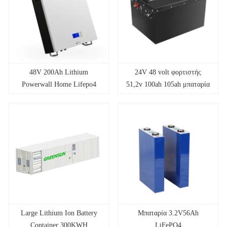
48V 200Ah Lithium
24V 48 volt φορτιστής
Powerwall Home Lifepo4
51,2v 100ah 105ah μπαταρία
Energy Storage System
λιθίου καροτσάκι γκολφ
Μπαταρία 10 kwh 5,12kwh
μπαταρία μπαταρία
τροφοδοσίας
Large Lithium Ion Battery
Μπαταρία 3.2V56Ah
Container 300KWH
LiFePO4