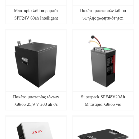
Μπαταρία λιθίου ρομπότ
Πακέτο μπαταριών λιθίου
SPF24V 60ah Intelligent
υψηλής χωρητικότητας
AGV
LiFePO4 12V 200Ah
Προσαρμοσμένες μπαταρίες
λιθίου για αντικατάσταση
RV / Μολύβδου
Πακέτο μπαταρίας ιόντων
Superpack SPF48V20Ah
λιθίου 25,9 V 200 ah σε
Μπαταρία λιθίου για
βάθος κύκλου ζωής po4
μπαταρία ηλεκτρικού
ποδηλάτου