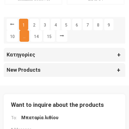
500KWH 800KWH 1MWH
Storage Power Solution
1
2
3
4
5
6
7
8
9
10
...
14
15
Κατηγορίες
New Products
Want to inquire about the products
Μπαταρία λιθίου
To: