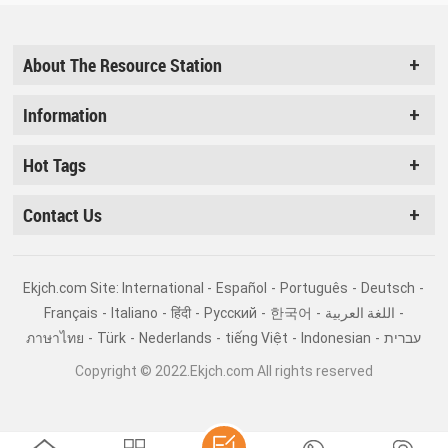
About The Resource Station
Information
Hot Tags
Contact Us
Ekjch.com Site: International -
Español
-
Português
-
Deutsch
-
Français
-
Italiano
-
हिंदी
-
Pусский
-
한국어
-
اللغة العربية
-
ภาษาไทย
-
Türk
-
Nederlands
-
tiếng Việt
-
Indonesian
-
עברית
Copyright © 2022.Ekjch.com All rights reserved