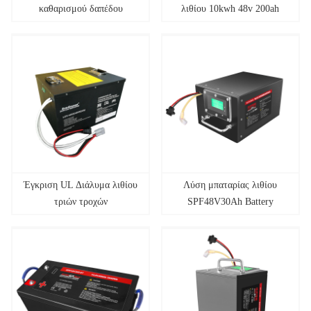
καθαρισμού δαπέδου
λιθίου 10kwh 48v 200ah
Διάλυμα λιθίου
μπαταρία λιθίου 5KWH
10KWH 15KWH 20KWH
Powerwall
Έγκριση UL Διάλυμα λιθίου
Λύση μπαταρίας λιθίου
τριών τροχών
SPF48V30Ah Battery
Swaping Stations