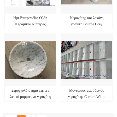
Ημι Επιτραπέζιο Οβάλ
Νεροχύτης και λεκάνη
Κεραμικοί Νιπτήρες
γρανίτη Bourne Grey
600x380x135mm
Στρογγυλό σχήμα carrara
Μοντέρνος μαρμάρινος
λευκό μαρμάρινο νεροχύτη
νεροχύτης Carrara White
και λεκάνη
Retangle 55x36x11cm