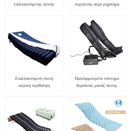
εναλλασσόμενης πίεσης
συμπίεσης αέρα μηχάνημα
κατά του κατακλίσεων για
αθλητικών μπότες
ηλικιωμένους
ανάκτησης μασάζ ποδιών
Εναλλασσόμενη πίεση
Προσαρμοσμένο σύστημα
ιατρική περίθαλψη
θεραπείας μασάζ πίεσης
σωληνωτό στρώμα αέρα για
ποδιών Αθλητικές μπότες
νοσοκομείο
ανάκτησης Μασάζ ποδιών
συμπίεσης αέρα