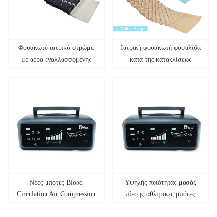
Φουσκωτό ιατρικό στρώμα
Ιατρική φουσκωτή φυσαλίδα
με αέρα εναλλασσόμενης
κατά της κατακλίσεως
πίεσης για το νοσοκομείο
κατάκλιση κατάκλισης
κατάκλισης υγειονομικής
περίθαλψης στο σπίτι
νοσοκομειακό στρώμα αέρα
για ηλικιωμένους
Νέες μπότες Blood
Υψηλής ποιότητας μασάζ
Circulation Air Compression
πίεσης αθλητικές μπότες
Foot Leg Massager
αποκατάστασης Μασάζ