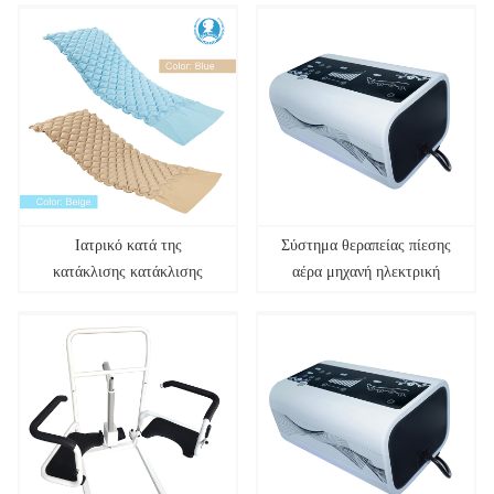
pvc κατά του κρεβατιού
Ιατρικό κατά της
Σύστημα θεραπείας πίεσης
κατάκλισης κατάκλισης
αέρα μηχανή ηλεκτρική
στρώμα αέρα
συσκευή συμπίεσης dvt
εναλλασσόμενης πίεσης
μπότες μασάζ ποδιών
νοσοκομείου για κρεβάτι
συμπίεσης αέρα