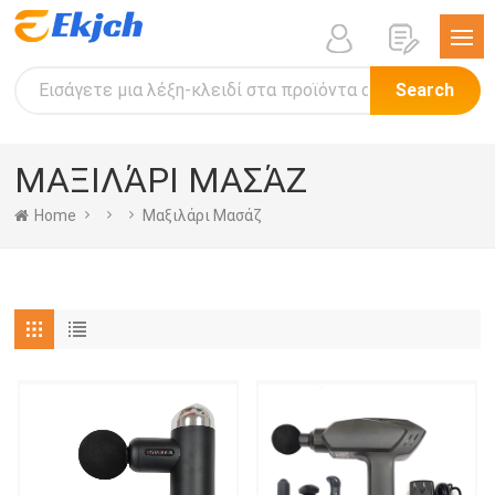
Search
ΜΑΞΙΛΆΡΙ ΜΑΣΆΖ
Home
Μαξιλάρι Μασάζ