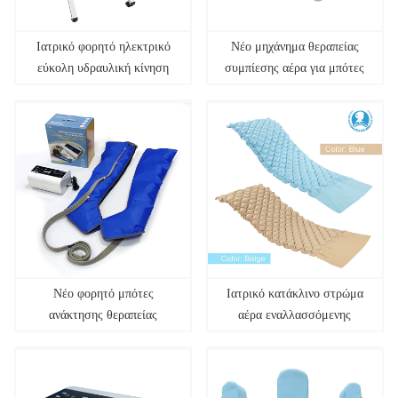
Ιατρικό φορητό ηλεκτρικό
Νέο μηχάνημα θεραπείας
εύκολη υδραυλική κίνηση
συμπίεσης αέρα για μπότες
τροχός εξοπλισμός
μασάζ ποδιών
τουαλέτας αναπηρική
καρέκλα νοσηλευτικής
μεταφοράς ανελκυστήρας
ασθενής καρέκλα κομό
Νέο φορητό μπότες
Ιατρικό κατάκλινο στρώμα
ανάκτησης θεραπείας
αέρα εναλλασσόμενης
συμπίεσης αέρα, μηχανή
πίεσης για νοσοκομειακό
μασάζ, μασάζ ποδιών για
κρεβάτι
κυκλοφορία του αίματος