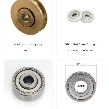
Ρουλεμάν συρόμενης
S625 Ρολά συρόμενης
πόρτας
πόρτας ντουζιέρας