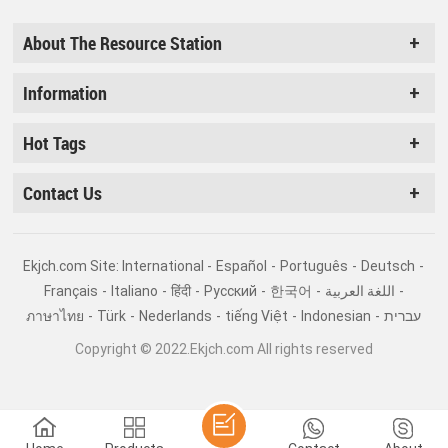
About The Resource Station
Information
Hot Tags
Contact Us
Ekjch.com Site: International -
Español
-
Português
-
Deutsch
-
Français
-
Italiano
-
हिंदी
-
Pусский
-
한국어
-
اللغة العربية
-
ภาษาไทย
-
Türk
-
Nederlands
-
tiếng Việt
-
Indonesian
-
עברית
Copyright © 2022.Ekjch.com All rights reserved