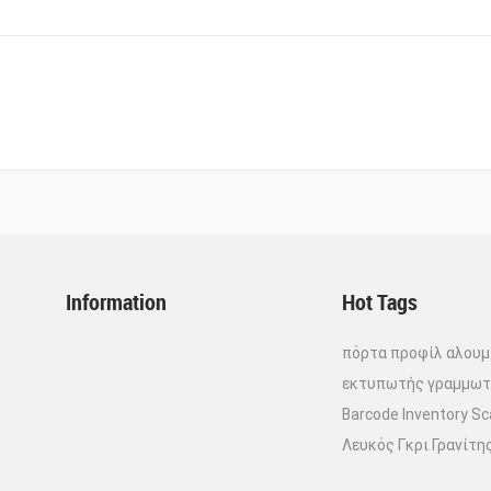
π
α
εξα
χωρί
χ
ηλ
1
χ
Information
Hot Tags
πόρτα προφίλ αλουμ
εκτυπωτής γραμμωτ
Barcode Inventory S
Λευκός Γκρι Γρανίτη