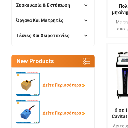
λίπο
Συσκευασία & Εκτύπωση
Πολ
σώμα
μηχάνη
κυτταρ
με λέιζ
Όργανα Και Μετρητές
αναδό
Με τη
SHR Sk
Αυξή
αποτ
κολλαγό
Τέχνες Και Χειροτεχνίες
Lumen
χαλ
γρήγο
μπο
αναζωογ
New Products
αφαί
αφαίρ
Δείτε Περισσότερα
6 σε 1
Δείτε Περισσότερα
Cavitat
Tight
Λειτου