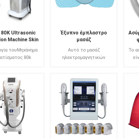
 80K Ultrasonic
Έξυπνο έμπλαστρο
Ασύ
ion Machine Skin
μασάζ
ening Vacuum RF
ηλεκτρομαγνητικών
ργία τουΜηχάνημα
Αυτό το μασάζ
Το α
limming Machine
κυμάτων
ατίσματος 80k
ηλεκτρομαγνητικών
εί
ation:1.Lifting &
κυμάτων με μπαλώματα
εργο
ing Προσώπου και
μπορεί να χρησιμοποιηθεί
ού2 Σύσφιξη και
στον αυχενικό αυχένα
χα
ση των χαλαρών
Breast Back Waist Shpulder
έν
ών του προσώπου3
για να ανακουφίσει τον
λαιμ
ει τις ρυτίδες /
πόνο.
τη
ει το χαλασμένο
κόπω
α4 Ενισχύει τη
εινότητα του
συχνό
ματος5 Μείωση