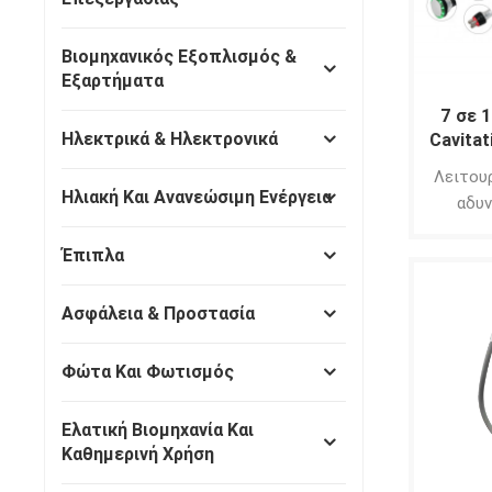
Βιομηχανικός Εξοπλισμός &
Εξαρτήματα
7 σε 1
Ηλεκτρικά & Ηλεκτρονικά
Cavitat
Tight
Λειτου
Body S
Ηλιακή Και Ανανεώσιμη Ενέργεια
αδυν
cavit
Έπιπλα
Remodel
Λαιμ
ανύψω
Ασφάλεια & Προστασία
περιοχ
Μειών
Φώτα Και Φωτισμός
Ανυψών
δέρμ
Ελατική Βιομηχανία Και
φωτ
Καθημερινή Χρήση
δέρ