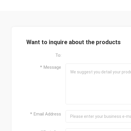
του 
γήρ
σακου
μάτια, 
κύκλοι,
μάτι
Want to inquire about the products
γοητευ
τα
To:
* Message
* Email Address