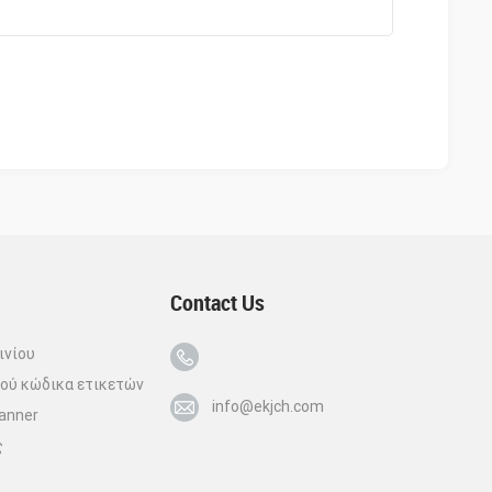
αγωμένο παγωμένο
ποτέλεσμα ψύξης,
σφαλίζουν θεραπεία
ς πόνο.6. Εύκολο στη
ρήση, με εγχειρίδιο
χρήστη, CD, αρχεία
παραμέτρων και
εκτρονική υπηρεσία
8h*6day, για να σας
βοηθήσουν να
ρησιμοποιήσετε το
μηχάνημα.
Contact Us
ινίου
ού κώδικα ετικετών
info@ekjch.com
canner
ς