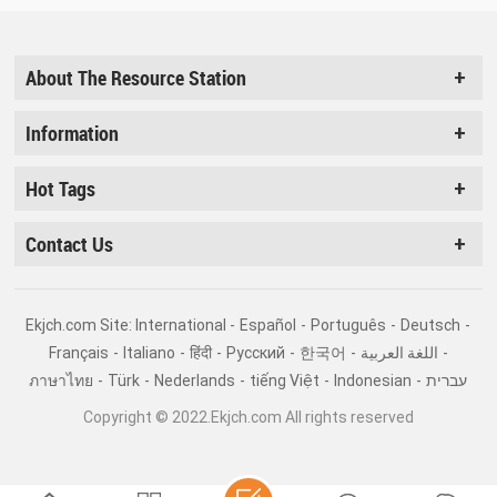
About The Resource Station
Information
Hot Tags
Contact Us
Ekjch.com Site: International -
Español
-
Português
-
Deutsch
-
Français
-
Italiano
-
हिंदी
-
Pусский
-
한국어
-
اللغة العربية
-
ภาษาไทย
-
Türk
-
Nederlands
-
tiếng Việt
-
Indonesian
-
עברית
Copyright © 2022.Ekjch.com All rights reserved