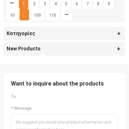
1
2
3
4
5
6
7
8
9
10
...
109
110
Κατηγορίες
New Products
Want to inquire about the products
To:
* Message