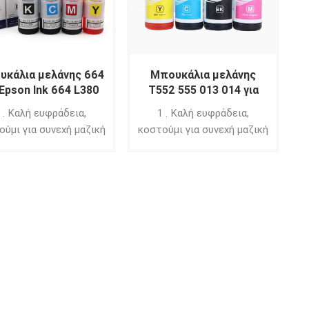
υκάλια μελάνης 664
Μπουκάλια μελάνης
 Epson Ink 664 L380
T552 555 013 014 για
5 Ink 672 L310 L805
εκτυπωτή Epson eco
 . Καλή ευφράδεια,
1 . Καλή ευφράδεια,
L360 L363
tank ET 8500 8550
ούμι για συνεχή μαζική
κοστούμι για συνεχή μαζική
πωση 2 . Πιο σταθερό
εκτύπωση 2 . Πιο σταθερό
χωρίς φράξιμο της
χωρίς φράξιμο της
φαλής εκτύπωσης 3 .
κεφαλής εκτύπωσης 3 .
μπρό χρώμα ευρεία
Λαμπρό χρώμα ευρεία
μα χρωμάτων τέλεια
γκάμα χρωμάτων τέλεια
σική κατάσταση 4 .
φυσική κατάσταση 4 .
Γρήγορο στέγνωμα,
Γρήγορο στέγνωμα,
ικανότητα υψηλής
ικανότητα υψηλής
πρόσφυσης
πρόσφυσης