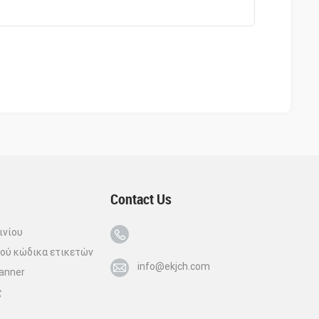
Contact Us
ινίου
ού κώδικα ετικετών
info@ekjch.com
canner
ς