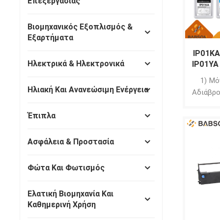
Επεξεργασίας
Βιομηχανικός Εξοπλισμός &
Εξαρτήματα
IP01KA
Ηλεκτρικά & Ηλεκτρονικά
IP01YA
συμβα
1) Μό
Color
Ηλιακή Και Ανανεώσιμη Ενέργεια
Αδιάβρο
Eps
φως κ
Έπιπλα
ξεθωριά
χρόνι
αποθ
Ασφάλεια & Προστασία
άνοιγ
χρόνος 
Φώτα Και Φωτισμός
έως δ
μελάνι
Ελατική Βιομηχανία Και
και δ
Καθημερινή Χρήση
ακροφύσ