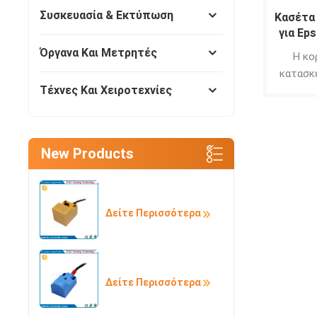
4 )Καλό
Συσκευασία & Εκτύπωση
Κασέτα
του πε
για Ep
Κορυφαία
S01
Όργανα Και Μετρητές
απόδο
Η κο
αντα
κατασκ
Τέχνες Και Χειροτεχνίες
πλαστικ
υλικό 
πυκνότ
συ
New Products
υπερήχο
μελανιο
και λεπ
ακαμψί
Δείτε Περισσότερα
Nylon 66
παραμό
μεγάλ
εξασφα
Δείτε Περισσότερα
ομαλ
εύκολ