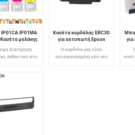
 IP01CA IP01MA
Κασέτα κορδέλας ERC30
Μπο
 Κασέτα μελάνης
για εκτυπωτή Epson
για
τή με Premium
ERC30 ERC34 ERC38 TM
L56
νιμη Διατήρηση:
Η κορδέλα μας είναι
1
 για εκτυπωτή
U220 U230
χο, ανθεκτικό στο
κατασκευασμένη από νέο
κοστ
on PX-M884F
αι στο όζον, δεν
πλαστικό κέλυφος ABS και
εκτύ
ζει ποτέ σε εκατό
υλικό νάιλον 66 υψηλής
α. 2)Μακροχρόνια
πυκνότητας. Τεχνολογία
κε
ήκευση: Χωρίς
συγκόλλησης με
Λα
μα, ο κανονικός
υπερήχους. Τα σωματίδια
γκά
αποθήκευσης είναι
μελανιού είναι ομοιόμορφα
φυ
ύο χρόνια. 3) Το
και λεπτά. Νέο ABS: καλή
 είναι πολύ απαλό
ακαμψία και σκληρότητα.
εν μπλοκάρει το
Nylon 66: Χωρίς γρέζια και
ιο του εκτυπωτή.
παραμόρφωση Εξαιρετικά