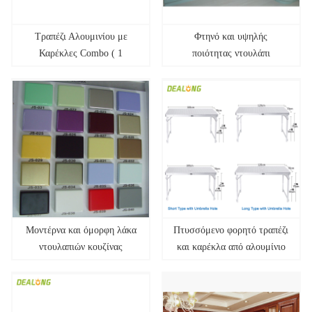
Τραπέζι Αλουμινίου με
Φτηνό και υψηλής
Καρέκλες Combo ( 1
ποιότητας ντουλάπι
τραπέζι και 4 καρέκλες )
κουζίνας pvc
Μοντέρνα και όμορφη λάκα
Πτυσσόμενο φορητό τραπέζι
ντουλαπιών κουζίνας
και καρέκλα από αλουμίνιο
για πικ-νικ