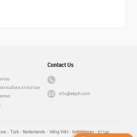
Contact Us
ινίου
ού κώδικα ετικετών
info@ekjch.com
canner
ς
ไทย
-
Türk
-
Nederlands
-
tiếng Việt
-
Indonesian
-
עברית