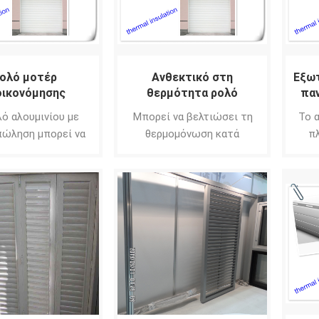
ολό μοτέρ
Ανθεκτικό στη
Εξωτ
οικονόμησης
θερμότητα ρολό
παν
ενέργειας
ασφαλείας
λό αλουμινίου με
Μπορεί να βελτιώσει τη
Το 
πώληση μπορεί να
θερμομόνωση κατά
π
ει την απώλεια
περίπου 45%, να
πο
ητας, χαμηλότερο
εξοικονομήσει 10% στο
εγγ
τος ενέργειας.
κύριο καύσιμο και να
και
μειώσει τον εξωτερικό
ζω
θόρυβο έως και 10
ντεσιμπέλ.