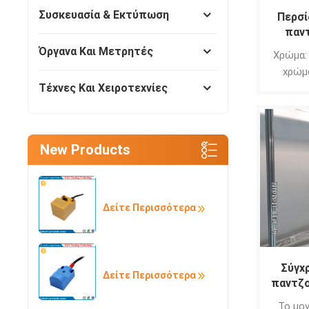
Συσκευασία & Εκτύπωση
Περσί
παντ
Όργανα Και Μετρητές
Χρώμα:
χρώμ
Τέχνες Και Χειροτεχνίες
επιλ
New Products
Δείτε Περισσότερα
Σύγχ
Δείτε Περισσότερα
παντζο
Το μο