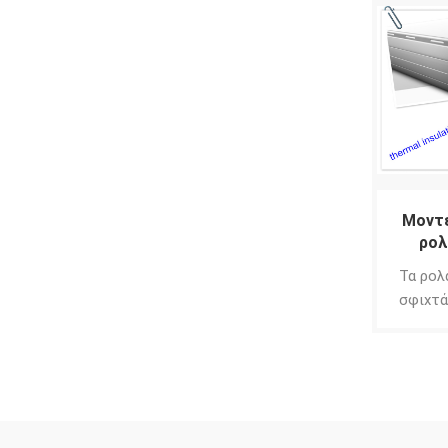
Μοντέ
ρολ
Τα ρολ
σφιχτά