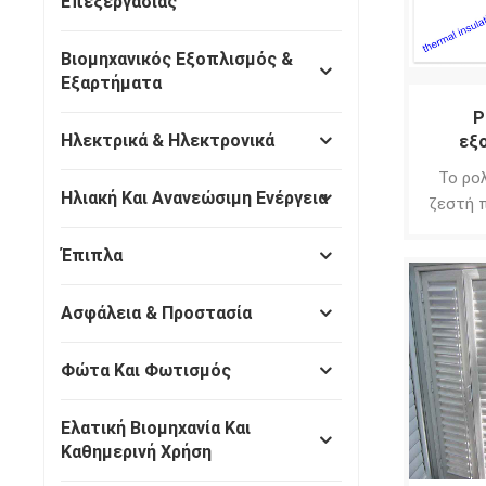
Επεξεργασίας
Βιομηχανικός Εξοπλισμός &
Εξαρτήματα
Ρ
Ηλεκτρικά & Ηλεκτρονικά
εξ
Το ρο
Ηλιακή Και Ανανεώσιμη Ενέργεια
ζεστή 
μειώσ
Έπιπλα
θερμότ
κόσ
Ασφάλεια & Προστασία
Φώτα Και Φωτισμός
Ελατική Βιομηχανία Και
Καθημερινή Χρήση