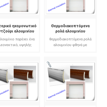
ερικό ηχομονωτικό
Θερμοδιακοπτόμενα
τζούρι αλουμινίου
ρολά αλουμινίου
αλουμίνιο παρέχει ένα
θερμοδιακοπτόμενα ρολά
λεονεκτικό, υψηλής
αλουμινίου φθηνά με
ιότητας υλικό που
συσκευές
υάται ανθεκτικότητα
αντιδιαρρηκτικής
 μεγαλύτερη διάρκεια
κλειδαριάς. Μόλις κλείσει,
ής του προϊόντος.
δεν μπορείτε να ανοίξετε
από έξω