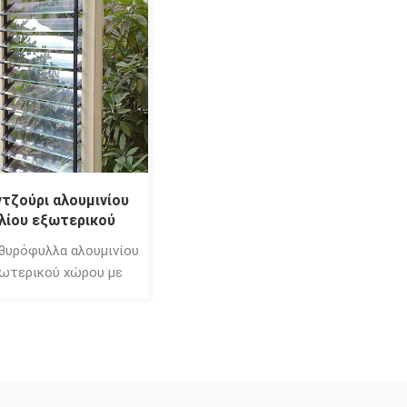
τζούρι αλουμινίου
λίου εξωτερικού
ου παντζούρι upvc
θυρόφυλλα αλουμινίου
ωτερικού χώρου με
υάλινες περσίδες ,
στατεύει την όραση
εξωτερικούς χώρους ,
γονός που μπορεί να
στατεύσει τέλεια το
ωπικό μας απόρρητο.