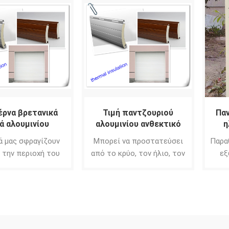
άμεσο ηλιακό φως
ρνα βρετανικά
Τιμή παντζουριού
Παν
ά αλουμινίου
αλουμινίου ανθεκτικό
η
στους τυφώνες στα
χώρ
ά μας σφραγίζουν
Μπορεί να προστατεύσει
Παρα
Ταμίλ
 την περιοχή του
από το κρύο, τον ήλιο, τον
εξ
παραθύρου.
θόρυβο και τα αδιάκριτα
γ
βλέμματα.
προ
από 
γε
προ
προσ