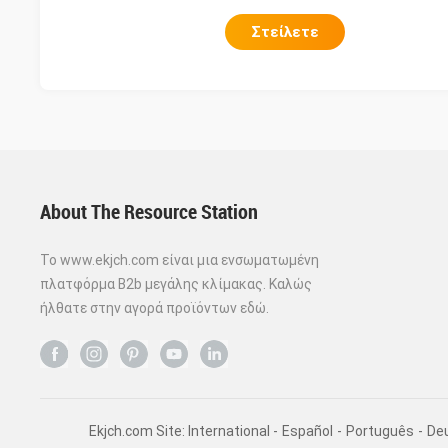
Στείλετε
About The Resource Station
Το www.ekjch.com είναι μια ενσωματωμένη
πλατφόρμα B2b μεγάλης κλίμακας. Καλώς
ήλθατε στην αγορά προϊόντων εδώ.
Ekjch.com Site: International -
Español
-
Português
-
De