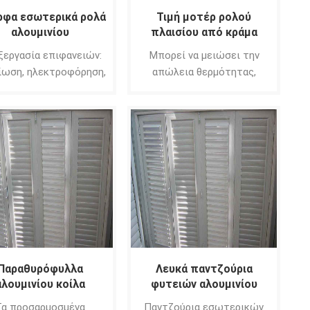
φα εσωτερικά ρολά
Τιμή μοτέρ ρολού
αλουμινίου
πλαισίου από κράμα
αλουμινίου
ξεργασία επιφανειών:
Μπορεί να μειώσει την
ίωση, ηλεκτροφόρηση,
απώλεια θερμότητας,
πίστρωση PVDF με
χαμηλότερο κόστος
πικάλυψη ισχύος ral
ενέργειας.
χρώματος κ.λπ.
Παραθυρόφυλλα
Λευκά παντζούρια
αλουμινίου κοίλα
φυτειών αλουμινίου
προσαρμοσμένα
Φιλιππίνες
Τα προσαρμοσμένα
Παντζούρια εσωτερικών