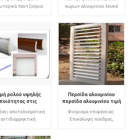
φιλιππίνες τιμή
ωτερικά παντζούρια
χώρων αλουμινίου λευκά
ουμινίου μπορούν να
με κούφια και διάτρητες
ι αποτελεσματικά στην
λεπίδες, μαζί με ακουστικό
ρρόφηση του θορύβου
υλικό
 την πόλη, το δρόμο
αι την οδογέφυρα.
ιμή ρολού υψηλής
Περσίδα αλουμινίου
ποιότητας στις
περσίδα αλουμινίου τιμή
Φιλιππίνες
Φιλιππίνες
έχει αποτελεσματική
Φινίρισμα επιφάνειας:
αντιδιαρρηκτική
Επικάλυψη πούδρας,
προστασία.
ανοδιωμένη, επίστρωση
φθοράνθρακα/PVDF