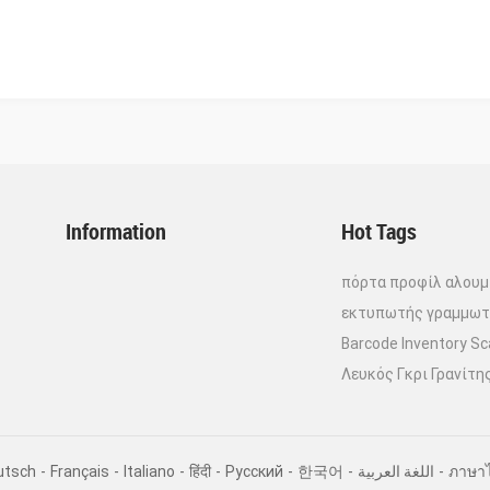
Information
Hot Tags
πόρτα προφίλ αλουμ
εκτυπωτής γραμμωτ
Barcode Inventory S
Λευκός Γκρι Γρανίτη
utsch
-
Français
-
Italiano
-
हिंदी
-
Pусский
-
한국어
-
اللغة العربية
-
ภาษา