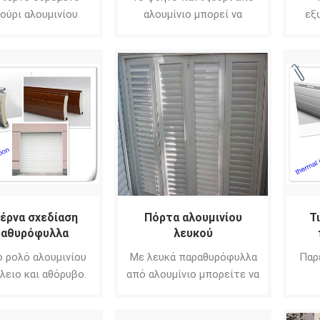
ούρι αλουμινίου
αλουμίνιο μπορεί να
εξ
ορεί να είναι
απολαύσει πλήρως την
αλ
λεσματικό στην
ηλιοφάνεια αποφεύγοντας
είνα
φηση του θορύβου
το άμεσο ηλιακό φως.
απο
ν πόλη, το δρόμο
από
την οδογέφυρα.
κ
έρνα σχεδίαση
Πόρτα αλουμινίου
Τ
ραθυρόφυλλα
λευκού
μινίου σπιτιών
παραθυρόφυλλου
 ρολό αλουμινίου
Με λευκά παραθυρόφυλλα
Παρ
αραζόπορτες
έλειο και αθόρυβο.
από αλουμίνιο μπορείτε να
τρινιδάδ
απολαύσετε πλήρως τον
ήλιο αποφεύγοντας το