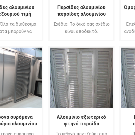
δες αλουμινίου
Περσίδες αλουμινίου
Όμορ
ζουριού τιμή
περσίδες αλουμινίου
Φιλιππίνες
 Όλα τα διαθέσιμα
Σχέδιο: Το δικό σας σχέδιο
Επε
ατα μπορούν να
είναι αποδεκτό.
ανοδ
εγούν από εσάς
ε
ε
ρονα συρόμενα
Αλουμίνιο εξωτερικό
ύρια αλουμινίου
φτηνό περσίδα
αλουμίνιο
ντέρνο συρόμενο
Το φθηνό παντζούρι από