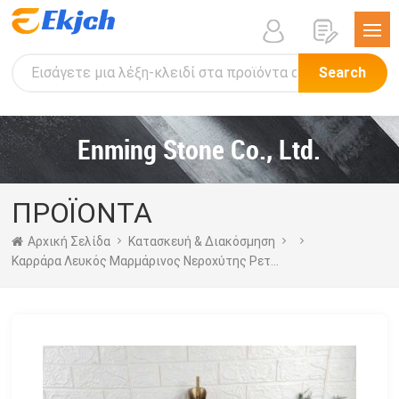
Search
Enming Stone Co., Ltd.
ΠΡΟΪΟΝΤΑ
Αρχική Σελίδα
Κατασκευή & Διακόσμηση
Καρράρα Λευκός Μαρμάρινος Νεροχύτης Ρετώνγωνος 34x35x13cm