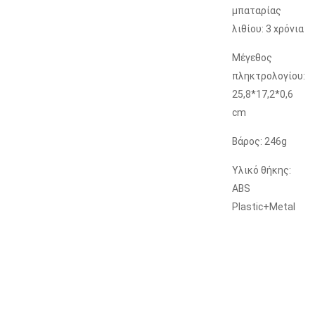
μπαταρίας
λιθίου: 3 χρόνια
Μέγεθος
πληκτρολογίου:
25,8*17,2*0,6
cm
Βάρος: 246g
Υλικό θήκης:
ABS
Plastic+Metal