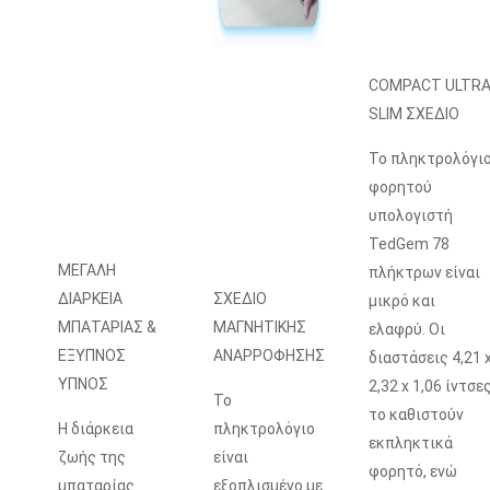
COMPACT ULTR
SLIM ΣΧΕΔΙΟ
Το πληκτρολόγι
φορητού
υπολογιστή
TedGem 78
ΜΕΓΑΛΗ
πλήκτρων είναι
ΔΙΑΡΚΕΙΑ
ΣΧΕΔΙΟ
μικρό και
ΜΠΑΤΑΡΙΑΣ &
ΜΑΓΝΗΤΙΚΗΣ
ελαφρύ. Οι
ΕΞΥΠΝΟΣ
ΑΝΑΡΡΟΦΗΣΗΣ
διαστάσεις 4,21 
ΥΠΝΟΣ
2,32 x 1,06 ίντσε
Το
το καθιστούν
Η διάρκεια
πληκτρολόγιο
εκπληκτικά
ζωής της
είναι
φορητό, ενώ
μπαταρίας
εξοπλισμένο με