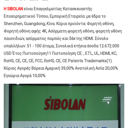
Η SIBOLAN
είναι Επαγγελματίας Κατασκευαστής
Επιχειρηματικού Τύπου, Εμπορική Εταιρεία. με έδρα το
Shenzhen, Guangdong, Κίνα. Κύρια προϊόντα: Φορητή οθόνη,
Φορητή οθόνη αφής 4K, Ασύρματη φορητή οθόνη, φορητή οθόνη
παιχνιδιών, ασύρματος πομπός και δέκτης HDMI. Σύνολο
υπαλλήλων: 51 - 100 άτομα, Συνολικά ετήσια έσοδα 12.672.000
USD Έτος Πιστοποίηση11 Πιστοποίηση CE: , ETL, UL, HDMI, KC,
RoHS, CE, CE, CE, FCC, RoHS, CE, CE Patents Trademarks(1).
Κύριες Αγορές Βόρεια Αμερική 39,00% Ανατολική Ασία 20,00%
Εγχώρια Αγορά 10,00%