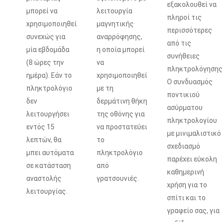
εξακολουθεί να
μπορεί να
λειτουργία
πληροί τις
χρησιμοποιηθεί
μαγνητικής
περισσότερες
συνεχώς για
αναρρόφησης,
από τις
μία εβδομάδα
η οποία μπορεί
συνήθειες
(8 ώρες την
να
πληκτρολόγησης
ημέρα). Εάν το
χρησιμοποιηθεί
Ο συνδυασμός
πληκτρολόγιο
με τη
ποντικιού
δεν
δερμάτινη θήκη
ασύρματου
λειτουργήσει
της οθόνης για
πληκτρολογίου
εντός 15
να προστατεύει
με μινιμαλιστικό
λεπτών, θα
το
σχεδιασμό
μπει αυτόματα
πληκτρολόγιο
παρέχει εύκολη
σε κατάσταση
από
καθημερινή
αναστολής
γρατσουνιές.
χρήση για το
λειτουργίας.
σπίτι και το
γραφείο σας, για