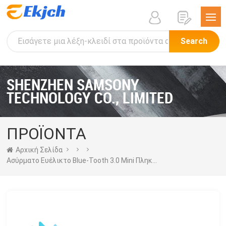
Search
SHENZHEN SAMSONY
TECHNOLOGY CO., LIMITED
ΠΡΟΪΟΝΤΑ
Αρχική Σελίδα
Ασύρματο Ευέλικτο Blue-Tooth 3.0 Mini Πληκτρολόγιο Με Επιφάνεια Αφής