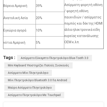
Ασύρματη φορητή οθόνη
Βόρεια Αμερική
39%
/ φορητή οθόνη
παιχνιδιών / ασύρματος
Ανατολική Ασία
20%
πομπός και δέκτης HDMI
άλλα ηλεκτρονικά είδη
Εγχώρια αγορά
10%
ευρείας κατανάλωσης
OEM κ.λπ.
νότια Αμερική
5%
Tags :
Ασύρματο Εύκαμπτο Πληκτρολόγιο Blue-Tooth 3.0
Mini Keyboard Υποστηρίζει Πολλές Συσκευές
Ασύρματο Μίνι Πληκτρολόγιο
Μίνι Πληκτρολόγιο Bluetooth 3.0 Για Android
Μαύρο Ασύρματο Πληκτρολόγιο
Ασύρματο Πληκτρολόγιο Με Touchpad