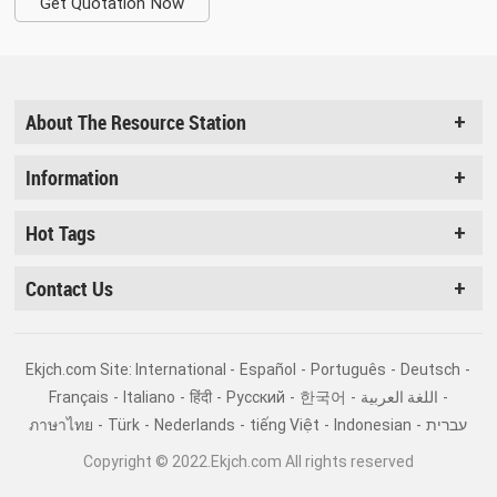
Get Quotation Now
About The Resource Station
Information
Hot Tags
Contact Us
Ekjch.com Site: International -
Español
-
Português
-
Deutsch
-
Français
-
Italiano
-
हिंदी
-
Pусский
-
한국어
-
اللغة العربية
-
ภาษาไทย
-
Türk
-
Nederlands
-
tiếng Việt
-
Indonesian
-
עברית
Copyright © 2022.Ekjch.com All rights reserved