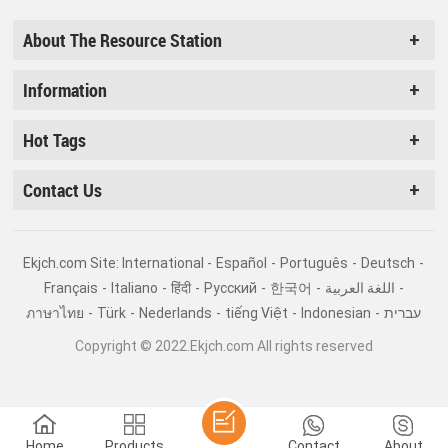
About The Resource Station
Information
Hot Tags
Contact Us
Ekjch.com Site: International -
Español
-
Português
-
Deutsch
-
Français
-
Italiano
-
हिंदी
-
Pусский
-
한국어
-
اللغة العربية
-
ภาษาไทย
-
Türk
-
Nederlands
-
tiếng Việt
-
Indonesian
-
עברית
Copyright © 2022.Ekjch.com All rights reserved
Home
Products
Contact
About