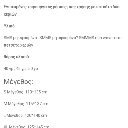
Ενισχυμένες
χειρουργικές
ρόμπες μιας χρήσης με πετσέτα δύο
χεριών
Υλικό:
SMS μη υφασμένα ; SMMS μη υφασμένα? SMMMS non woven και
πετσέτα χεριών
Βάρος υλικού:
40 γρ., 45 γρ., 50 γρ
Μέγεθος:
S Μέγεθος: 113*135 cm
M Μέγεθος: 115*137 cm
L Μέγεθος: 120*140 cm
XL Μέγεθος: 125*145 cm