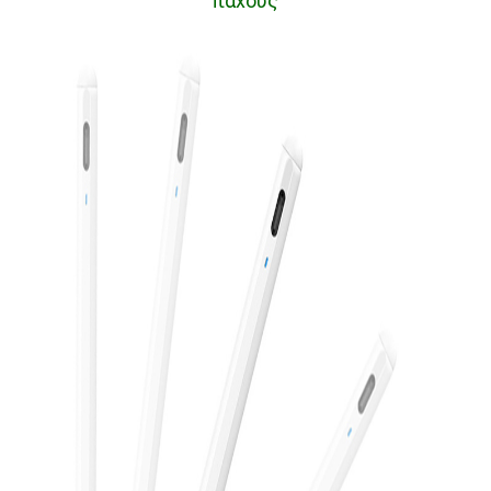
πάχους