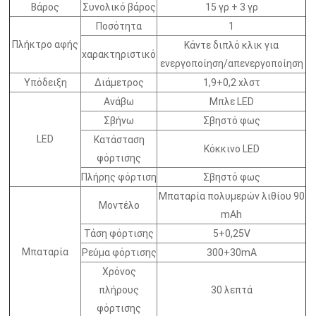
Βάρος
Συνολικό βάρος
15 γρ + 3 γρ
Ποσότητα
1
Πλήκτρο αφής
Κάντε διπλό κλικ για
χαρακτηριστικό
ενεργοποίηση/απενεργοποίηση
Υπόδειξη
Διάμετρος
1,9+0,2 χλστ
Ανάβω
Μπλε LED
Σβήνω
Σβηστό φως
LED
Κατάσταση
Κόκκινο LED
φόρτισης
Πλήρης φόρτιση
Σβηστό φως
Μπαταρία πολυμερών λιθίου 90
Μοντέλο
mAh
Τάση φόρτισης
5+0,25V
Μπαταρία
Ρεύμα φόρτισης
300+30mA
Χρόνος
πλήρους
30 λεπτά
φόρτισης